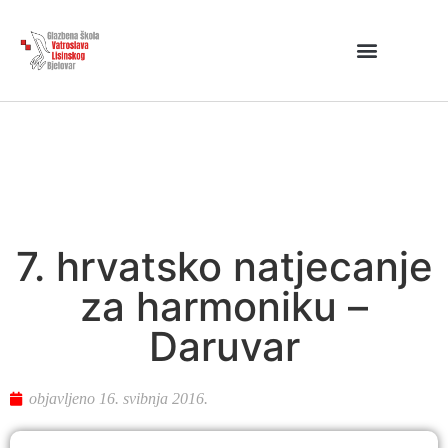
7. hrvatsko natjecanje
za harmoniku –
Daruvar
objavljeno
16. svibnja 2016.