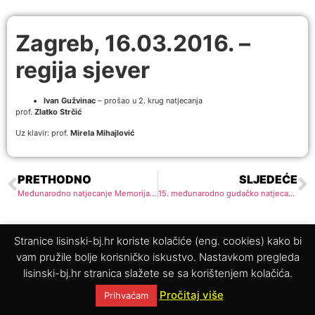
Zagreb, 16.03.2016. –
regija sjever
Ivan Gužvinac
– prošao u 2. krug natjecanja
prof.
Zlatko Strčić
Uz klavir: prof.
Mirela Mihajlović
PRETHODNO
SLJEDEĆE
Međunarodno natjecanje Memorijal Jurica Murai
15. međunarodno gudačko natjecanje Rudolf Matz
Stranice lisinski-bj.hr koriste kolačiće (eng. cookies) kako bi
© 2025. Glazbena škola Vatroslava Lisinskog Bjelovar
vam pružile bolje korisničko iskustvo. Nastavkom pregleda
lisinski-bj.hr stranica slažete se sa korištenjem kolačića.
Pročitaj više
Prihvaćam