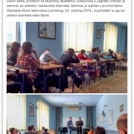
Davor Reba, profesor na Muzičkoj Akademiji Sveučilišta u Zagrebu održao je
seminar za učenike i nastavnike klarineta. Seminar je održan u prostorijama
Glazbene škole Vatroslava Lisinskog, 25. siječnja 2014., a pohađali su ga svi
učenici klarineta naše škole.