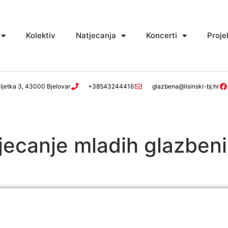
Kolektiv
Natjecanja
Koncerti
Proje
ljetka 3, 43000 Bjelovar
+38543244416
glazbena@lisinski-bj.hr
ecanje mladih glazbeni