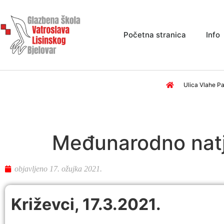
Početna stranica
Info
Ulica Vlahe Pa
Međunarodno natj
objavljeno
17. ožujka 2021.
Križevci, 17.3.2021.