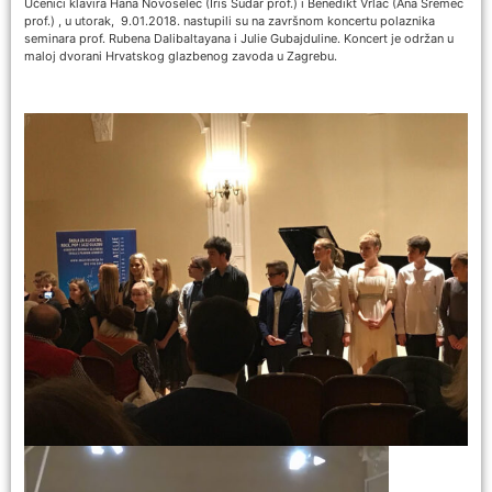
Učenici klavira Hana Novoselec (Iris Sudar prof.) i Benedikt Vrlac (Ana Sremec
prof.) , u utorak, 9.01.2018. nastupili su na završnom koncertu polaznika
seminara prof. Rubena Dalibaltayana i Julie Gubajduline. Koncert je održan u
maloj dvorani Hrvatskog glazbenog zavoda u Zagrebu.