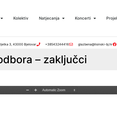
Kolektiv
Natjecanja
Koncerti
Proje
ljetka 3, 43000 Bjelovar
+38543244416
glazbena@lisinski-bj.hr
odbora – zaključci